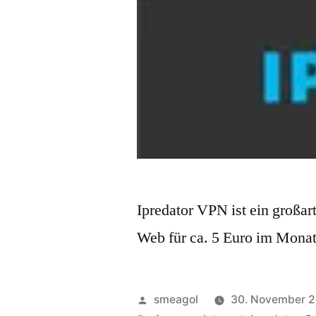
Ipredator VPN ist ein groß
Web für ca. 5 Euro im Mona
Veröffentlicht
smeagol
30. November 