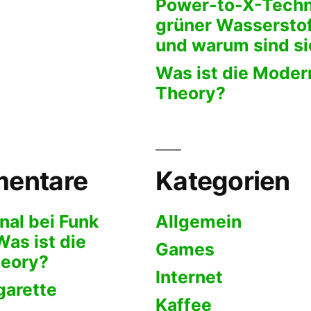
Power-to-X-Techn
grüner Wasserstof
und warum sind si
Was ist die Mode
Theory?
entare
Kategorien
nal bei Funk
Allgemein
Was ist die
Games
eory?
Internet
garette
Kaffee