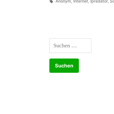
von
Schlagwörter:
Anonym
,
Internet
,
Ipredator
,
S
Suchen
nach: