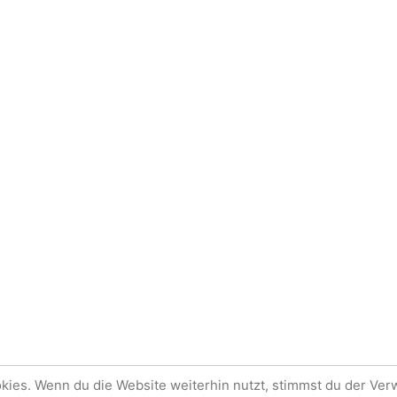
 von WordPress.
Impressum
Lieblings-Zitate
Blog Up
ies. Wenn du die Website weiterhin nutzt, stimmst du der Ve