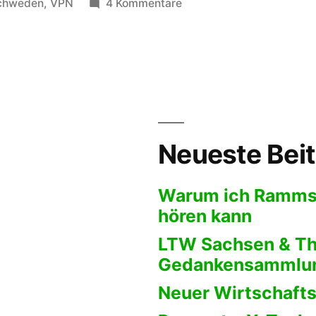
unter
zu
chweden
,
VPN
4 Kommentare
Surfing
via
VPN
#Ipredator
Neueste Bei
Warum ich Rammst
hören kann
LTW Sachsen & Th
Gedankensammlu
Neuer Wirtschafts