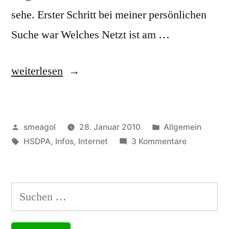
sehe. Erster Schritt bei meiner persönlichen
Suche war Welches Netzt ist am …
„UMTS-
weiterlesen
HSDPA
USB-
Veröffentlicht
Veröffentlicht
smeagol
28. Januar 2010
Allgemein
Stick’s,
von
Schlagwörter:
unter
zu
HSDPA
,
Infos
,
Internet
3 Kommentare
Tarife
UMTS-
und
HSDPA
USB-
Netze
Suchen
Stick’s,
–
nach:
Tarife
und