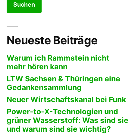
ein
Netze
kleiner
–
Vergleich“
ein
kleiner
Neueste Beiträge
Vergleich
Warum ich Rammstein nicht
mehr hören kann
LTW Sachsen & Thüringen eine
Gedankensammlung
Neuer Wirtschaftskanal bei Funk
Power-to-X-Technologien und
grüner Wasserstoff: Was sind sie
und warum sind sie wichtig?