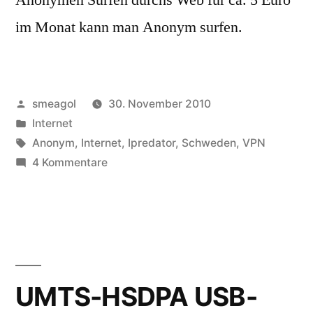
im Monat kann man Anonym surfen.
Veröffentlicht
smeagol
30. November 2010
von
Veröffentlicht
Internet
unter
Schlagwörter:
Anonym
,
Internet
,
Ipredator
,
Schweden
,
VPN
zu
4 Kommentare
Surfing
via
VPN
#Ipredator
UMTS-HSDPA USB-