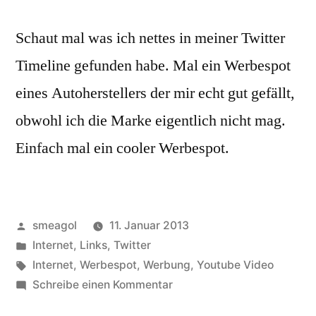
Schaut mal was ich nettes in meiner Twitter
Timeline gefunden habe. Mal ein Werbespot
eines Autoherstellers der mir echt gut gefällt,
obwohl ich die Marke eigentlich nicht mag.
Einfach mal ein cooler Werbespot.
Veröffentlicht
smeagol
11. Januar 2013
von
Veröffentlicht
Internet
,
Links
,
Twitter
unter
Schlagwörter:
Internet
,
Werbespot
,
Werbung
,
Youtube Video
zu
Schreibe einen Kommentar
Auto