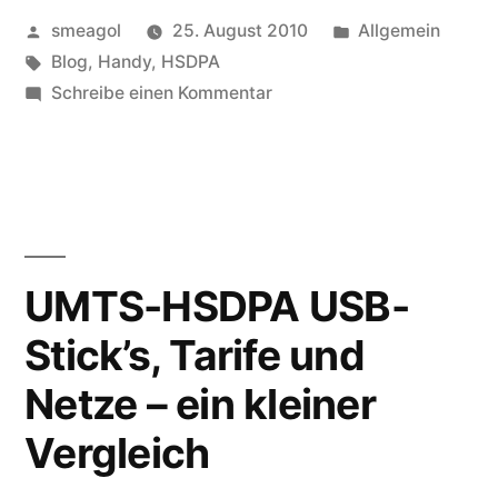
Veröffentlicht
Veröffentlicht
smeagol
25. August 2010
Allgemein
von
Schlagwörter:
unter
Blog
,
Handy
,
HSDPA
zu
Schreibe einen Kommentar
Blog
jetzt
auch
Mobil
UMTS-HSDPA USB-
Stick’s, Tarife und
Netze – ein kleiner
Vergleich