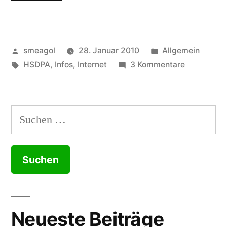
HSDPA
USB-
Veröffentlicht
Veröffentlicht
smeagol
28. Januar 2010
Allgemein
Stick’s,
von
Schlagwörter:
unter
zu
HSDPA
,
Infos
,
Internet
3 Kommentare
Tarife
UMTS-
und
HSDPA
USB-
Netze
Suchen
Stick’s,
–
nach:
Tarife
und
ein
Netze
kleiner
–
Vergleich“
ein
kleiner
Neueste Beiträge
Vergleich