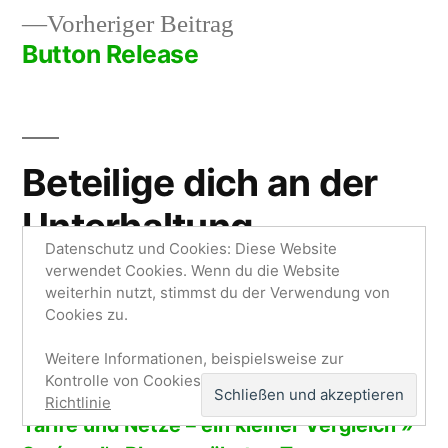
Vorheriger
Vorheriger Beitrag
Beitrag:
Button Release
Beteilige dich an der
Unterhaltung
Datenschutz und Cookies: Diese Website
verwendet Cookies. Wenn du die Website
weiterhin nutzt, stimmst du der Verwendung von
3 Kommentare
Cookies zu.
Weitere Informationen, beispielsweise zur
Pingback:
Kontrolle von Cookies, findest du hier:
Cookie-
Tweets die UMTS-HSDPA USB-Stick’s,
Richtlinie
Tarife und Netze – ein kleiner Vergleich »