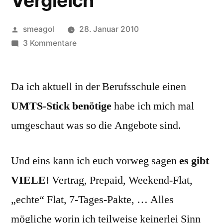
Vergleich
Veröffentlicht
smeagol
28. Januar 2010
von
zu
3 Kommentare
UMTS-
HSDPA
Da ich aktuell in der Berufsschule einen
USB-
Stick’s,
UMTS-Stick benötige
habe ich mich mal
Tarife
umgeschaut was so die Angebote sind.
und
Netze
–
Und eins kann ich euch vorweg sagen
es gibt
ein
VIELE
! Vertrag, Prepaid, Weekend-Flat,
kleiner
Vergleich
„echte“ Flat, 7-Tages-Pakte, … Alles
mögliche worin ich teilweise keinerlei Sinn