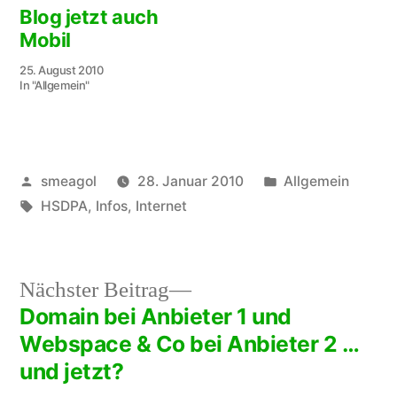
Blog jetzt auch
Mobil
25. August 2010
In "Allgemein"
Veröffentlicht
Veröffentlicht
smeagol
28. Januar 2010
Allgemein
von
Schlagwörter:
unter
HSDPA
,
Infos
,
Internet
Nächster
Nächster Beitrag
Beitrag:
Domain bei Anbieter 1 und
Beitragsnavigation
Webspace & Co bei Anbieter 2 …
und jetzt?