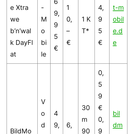
6
e Xtra
-
1
4,
t-m
9,
we
M
0,
1 K
9
obil
9
b’n’wal
o
–
T*
5
e.d
5
k DayFl
bi
€
€
e
€
at
le
0,
5
9
V
30
€
o
4
bil
m
0,
d
9,
6,
dm
BildMo
90
9