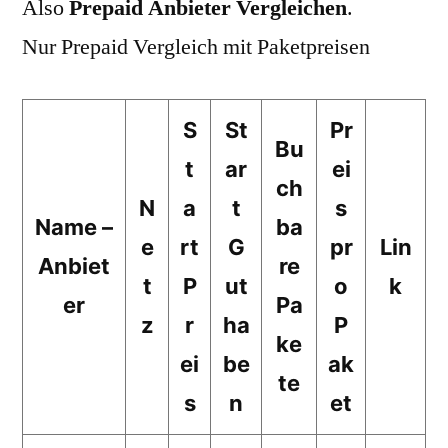
Also
Prepaid Anbieter Vergleichen
.
Nur Prepaid Vergleich mit Paketpreisen
S
St
Pr
Bu
t
ar
ei
ch
N
a
t
s
Name –
ba
e
rt
G
pr
Lin
Anbiet
re
t
P
ut
o
k
er
Pa
z
r
ha
P
ke
ei
be
ak
te
s
n
et