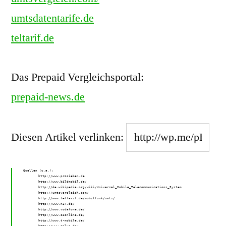
umtsdatentarife.de
teltarif.de
Das Prepaid Vergleichsportal:
prepaid-news.de
Diesen Artikel verlinken:
Quellen (u.a.):
http://www.prosieben.de
http://www.bildmobil.de/
http://de.wikipedia.org/wiki/Universal_Mobile_Telecommunications_System
http://umtsvergleich.com/
http://www.teltarif.de/mobilfunk/umts/
http://www.n24.de/
http://www.vodafone.de/
http://www.o2online.de/
http://www.t-mobile.de/
http://www.eplus.de/